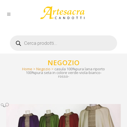
Products
search
NEGOZIO
Home
>
Negozio
>
casula 100%pura lana riporto
100%pura seta in colore verde-viola-bianco-
rosso-
🔍