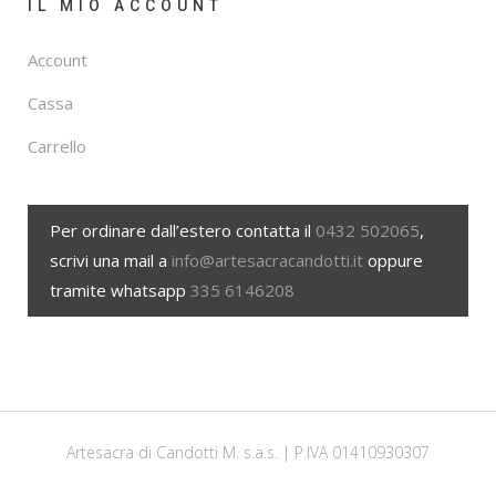
IL MIO ACCOUNT
Account
Cassa
Carrello
Per ordinare dall’estero contatta il
0432 502065
,
scrivi una mail a
info@artesacracandotti.it
oppure
tramite whatsapp
335 6146208
Artesacra di Candotti M. s.a.s. | P.IVA 01410930307