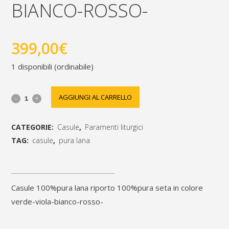
BIANCO-ROSSO-
399,00
€
1 disponibili (ordinabile)
casula
AGGIUNGI AL CARRELLO
100%pura
CATEGORIE:
Casule
,
Paramenti liturgici
lana
TAG:
casule
,
pura lana
riporto
[social_share_list]
100%pura
casule 100%pura lana riporto 100%pura seta in colore
seta
verde-viola-bianco-rosso-
in