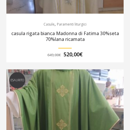
,
Casule
Paramenti liturgici
casula rigata bianca Madonna di Fatima 30%seta
70%lana ricamata
Il
Il
520,00
€
649,00
€
prezzo
prezzo
originale
attuale
era:
è:
649,00€.
520,00€.
ESAURITO