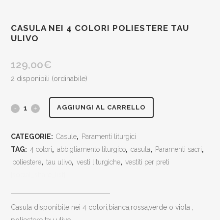
CASULA NEI 4 COLORI POLIESTERE TAU
ULIVO
129,00
€
2 disponibili (ordinabile)
casula
AGGIUNGI AL CARRELLO
nei
CATEGORIE:
Casule
,
Paramenti liturgici
4
TAG:
4 colori
,
abbigliamento liturgico
,
casula
,
Paramenti sacri
,
colori
poliestere
,
tau ulivo
,
vesti liturgiche
,
vestiti per preti
[social_share_list]
poliestere
tau
casula disponibile nei 4 colori,bianca,rossa,verde o viola ,
ulivo
poliestere tau ulivo