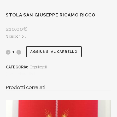
STOLA SAN GIUSEPPE RICAMO RICCO
210,00
€
3 disponibili
stola
AGGIUNGI AL CARRELLO
San
CATEGORIA:
Coprileggii
Giuseppe
[social_share_list]
ricamo
Prodotti correlati
ricco
quantity