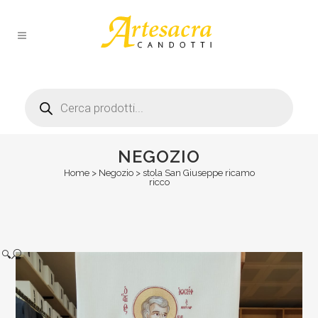
Products
search
NEGOZIO
Home
>
Negozio
>
stola San Giuseppe ricamo
ricco
🔍