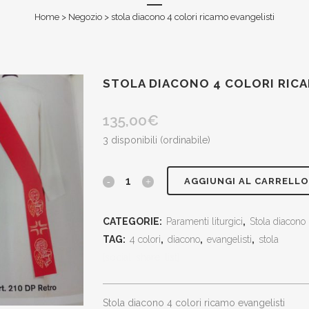
Home
>
Negozio
>
stola diacono 4 colori ricamo evangelisti
STOLA DIACONO 4 COLORI RICA
135,00
€
3 disponibili (ordinabile)
stola
AGGIUNGI AL CARRELLO
diacono
CATEGORIE:
Paramenti liturgici
,
Stola diacono
4
TAG:
4 colori
,
diacono
,
evangelisti
,
stola
colori
[social_share_list]
ricamo
stola diacono 4 colori ricamo evangelisti
evangelisti