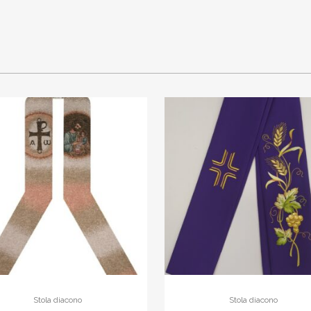
quantity
Stola diacono
Stola diacono