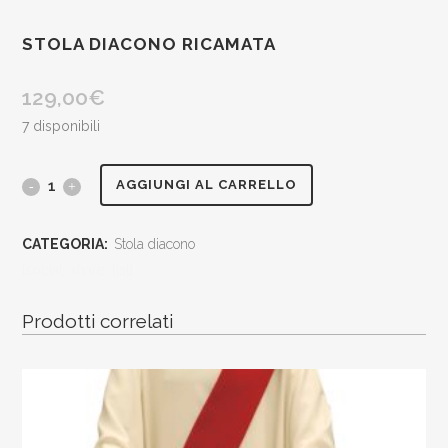
STOLA DIACONO RICAMATA
129,00
€
7 disponibili
stola
AGGIUNGI AL CARRELLO
diacono
CATEGORIA:
Stola diacono
ricamata
[social_share_list]
quantity
Prodotti correlati