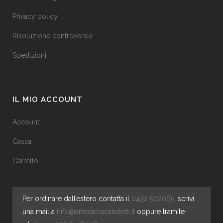
Privacy policy
Risoluzione controversie
Spedizioni
IL MIO ACCOUNT
Account
Cassa
Carrello
Per ordinare dall’estero contatta il
0432 502065
, scrivi
una mail a
info@artesacracandotti.it
oppure tramite