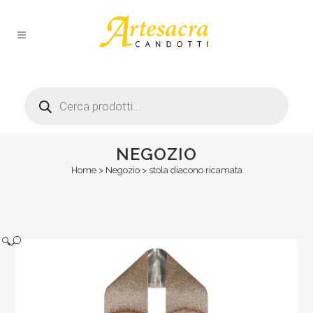
Products
search
NEGOZIO
Home
>
Negozio
>
stola diacono ricamata
🔍