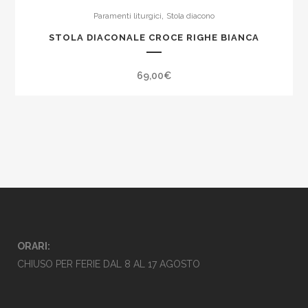
,
Paramenti liturgici
Stola diacono
STOLA DIACONALE CROCE RIGHE BIANCA
69,00
€
ORARI:
CHIUSO PER FERIE DAL 8 AL 17 AGOSTO