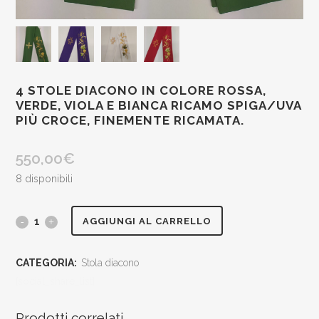
4 STOLE DIACONO IN COLORE ROSSA,
VERDE, VIOLA E BIANCA RICAMO SPIGA/UVA
PIÙ CROCE, FINEMENTE RICAMATA.
550,00
€
8 disponibili
4
AGGIUNGI AL CARRELLO
stole
CATEGORIA:
Stola diacono
diacono
[social_share_list]
in
Prodotti correlati