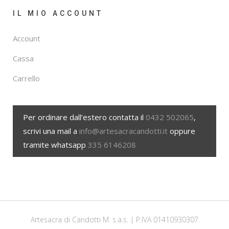
IL MIO ACCOUNT
Account
Cassa
Carrello
Per ordinare dall’estero contatta il
0432 502065
,
scrivi una mail a
info@artesacracandotti.it
oppure
tramite whatsapp
335 6146208
Artesacra di Candotti M. s.a.s. | P.IVA 01410930307