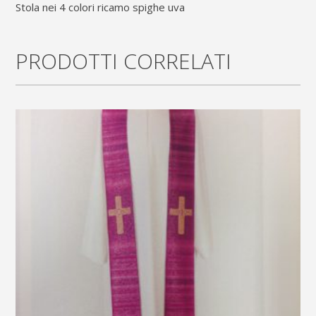
stola nei 4 colori ricamo spighe uva
spighe
uva
PRODOTTI CORRELATI
quantity