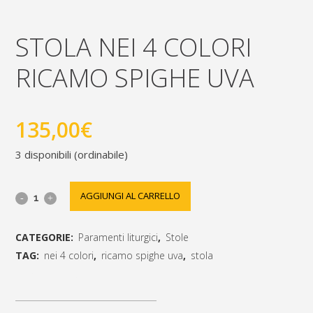
STOLA NEI 4 COLORI
RICAMO SPIGHE UVA
135,00
€
3 disponibili (ordinabile)
stola
AGGIUNGI AL CARRELLO
nei
CATEGORIE:
Paramenti liturgici
,
Stole
4
TAG:
nei 4 colori
,
ricamo spighe uva
,
stola
colori
[social_share_list]
ricamo