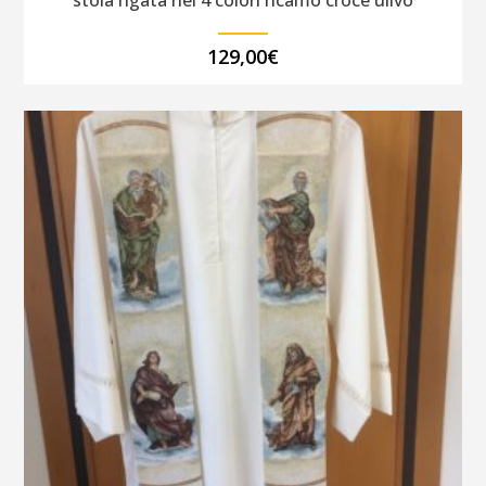
stola rigata nei 4 colori ricamo croce ulivo
129,00
€