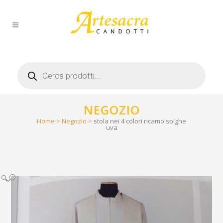
Products
search
NEGOZIO
Home
>
Negozio
>
stola nei 4 colori ricamo spighe
uva
🔍