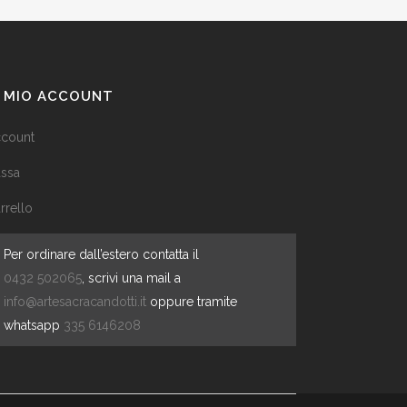
L MIO ACCOUNT
count
ssa
rrello
Per ordinare dall’estero contatta il
0432 502065
, scrivi una mail a
info@artesacracandotti.it
oppure tramite
whatsapp
335 6146208