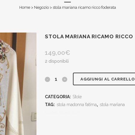
Home
>
Negozio
>
stola mariana ricamo ricco foderata
STOLA MARIANA RICAMO RICCO
149,00
€
2 disponibili
stola
AGGIUNGI AL CARRELLO
mariana
CATEGORIA:
Stole
ricamo
TAG:
stola madonna fatima
,
stola mariana
ricco
[social_share_list]
foderata
quantity