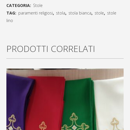
CATEGORIA:
Stole
sfilature
TAG:
paramenti religiosi
,
stola
,
stola bianca
,
stole
,
stole
a
lino
[social_share_list]
mano
colore
PRODOTTI CORRELATI
bianco
quantity