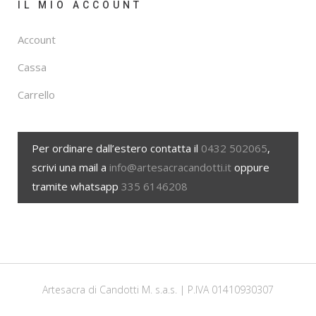
IL MIO ACCOUNT
Account
Cassa
Carrello
Per ordinare dall’estero contatta il
0432 502065
,
scrivi una mail a
info@artesacracandotti.it
oppure
tramite whatsapp
335 6146208
Artesacra di Candotti M. s.a.s. | P.IVA 01410930307