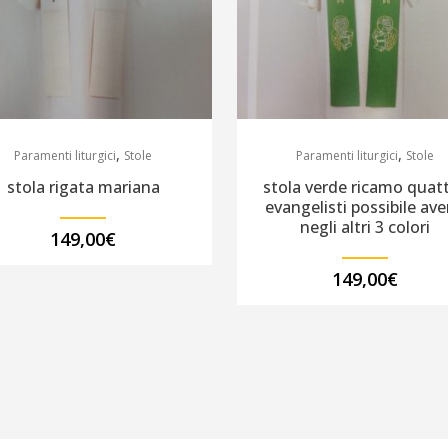
tutti
i
colori.
quantity
,
,
Paramenti liturgici
Stole
Paramenti liturgici
Stole
stola rigata mariana
stola verde ricamo quat
evangelisti possibile ave
negli altri 3 colori
149,00
€
149,00
€