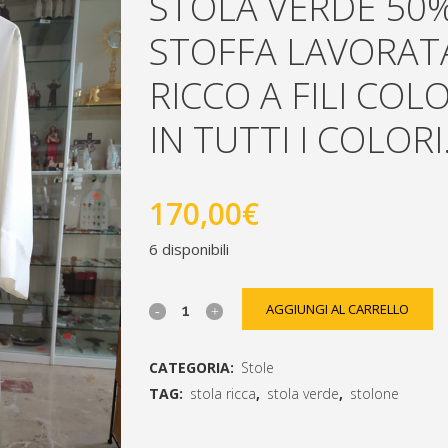
STOLA VERDE 50
STOFFA LAVORAT
RICCO A FILI COL
IN TUTTI I COLORI
170,00
€
6 disponibili
stola
AGGIUNGI AL CARRELLO
verde
CATEGORIA:
Stole
50%lana
TAG:
stola ricca
,
stola verde
,
stolone
50%viscosa
[social_share_list]