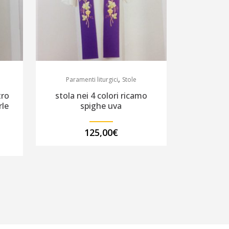
,
Paramenti liturgici
Stole
tro
stola nei 4 colori ricamo
rle
spighe uva
125,00
€