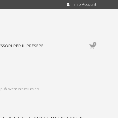
Il mio Account
0
SSORI PER IL PRESEPE
uò avere in tutti i colori.