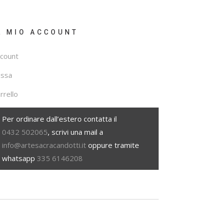
L MIO ACCOUNT
count
assa
rrello
Per ordinare dall’estero contatta il
0432 502065
, scrivi una mail a
info@artesacracandotti.it
oppure tramite
whatsapp
335 6146208