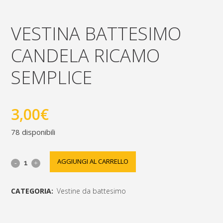
VESTINA BATTESIMO
CANDELA RICAMO
SEMPLICE
3,00
€
78 disponibili
vestina
AGGIUNGI AL CARRELLO
battesimo
CATEGORIA:
Vestine da battesimo
candela
[social_share_list]
ricamo