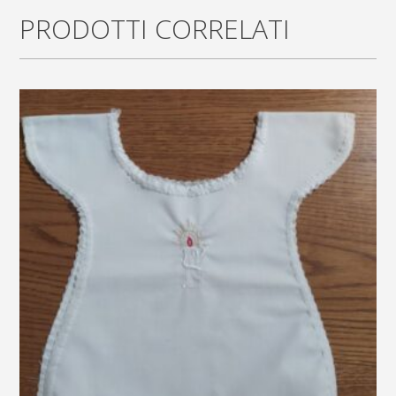
PRODOTTI CORRELATI
semplice
quantity