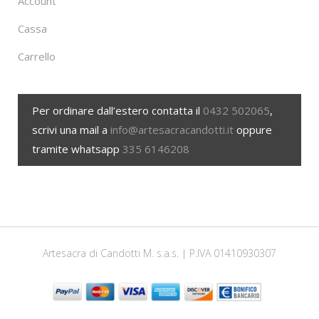
Account
Cassa
Carrello
Per ordinare dall’estero contatta il
0432 502065
,
scrivi una mail a
info@artesacracandotti.it
oppure
tramite whatsapp
335 6146208
Artesacra di Candotti M. s.a.s. | P.IVA 01410930307