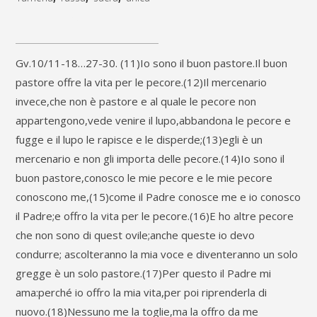
Pastore"
[social_share_list]
realizzata
su
Gv.10/11-18…27-30. (11)Io sono il buon pastore.Il buon
pastore offre la vita per le pecore.(12)Il mercenario
tavola
invece,che non è pastore e al quale le pecore non
di
appartengono,vede venire il lupo,abbandona le pecore e
legno
fugge e il lupo le rapisce e le disperde;(13)egli è un
mercenario e non gli importa delle pecore.(14)Io sono il
ricopert
buon pastore,conosco le mie pecore e le mie pecore
da
conoscono me,(15)come il Padre conosce me e io conosco
lino
il Padre;e offro la vita per le pecore.(16)E ho altre pecore
che non sono di quest ovile;anche queste io devo
e
condurre; ascolteranno la mia voce e diventeranno un solo
gesso,dipinta
gregge è un solo pastore.(17)Per questo il Padre mi
ama:perché io offro la mia vita,per poi riprenderla di
a
nuovo.(18)Nessuno me la toglie,ma la offro da me