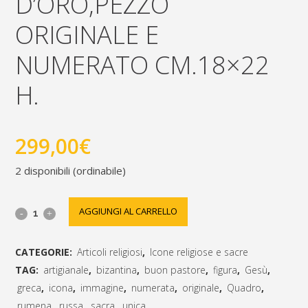
D’ORO,PEZZO
ORIGINALE E
NUMERATO CM.18×22
H.
299,00
€
2 disponibili (ordinabile)
Icona
AGGIUNGI AL CARRELLO
rumena
CATEGORIE:
Articoli religiosi
,
Icone religiose e sacre
""Gesù
TAG:
artigianale
,
bizantina
,
buon pastore
,
figura
,
Gesù
,
Buon
greca
,
icona
,
immagine
,
numerata
,
originale
,
Quadro
,
rumena
,
russa
,
sacra
,
unica