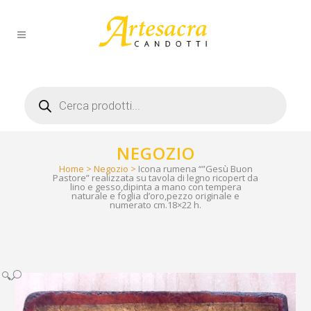
Products
search
NEGOZIO
Home
>
Negozio
>
Icona rumena “”Gesù Buon
Pastore” realizzata su tavola di legno ricopert da
lino e gesso,dipinta a mano con tempera
naturale e foglia d’oro,pezzo originale e
numerato cm.18×22 h.
🔍