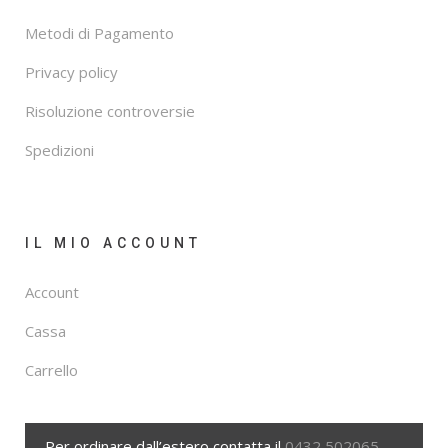
Metodi di Pagamento
Privacy policy
Risoluzione controversie
Spedizioni
IL MIO ACCOUNT
Account
Cassa
Carrello
Per ordinare dall’estero contatta il
0432 502065
,