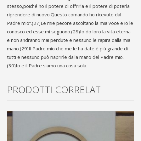
mano
stesso,poiché ho il potere di offrirla e il potere di poterla
con
riprendere di nuovo.Questo comando ho ricevuto dal
Padre mio”.(27)Le mie pecore ascoltano la mia voce e io le
tempera
conosco ed esse mi seguono.(28)Io do loro la vita eterna
naturale
e non andranno mai perdute e nessuno le rapira dalla mia
e
mano.(29)Il Padre mio che me le ha date è più grande di
tutti e nessuno può riaprirle dalla mano del Padre mio.
foglia
(30)Io e il Padre siamo una cosa sola.
d'oro,pezzo
originale
PRODOTTI CORRELATI
e
numerato
cm.18x22
h.
quantity