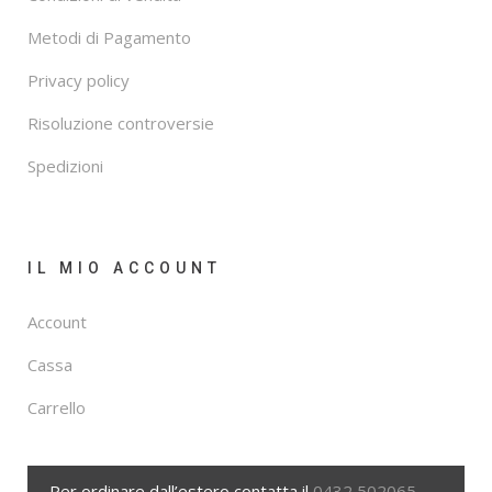
Metodi di Pagamento
Privacy policy
Risoluzione controversie
Spedizioni
IL MIO ACCOUNT
Account
Cassa
Carrello
Per ordinare dall’estero contatta il
0432 502065
,