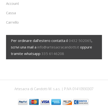
Account
Cassa
Carrello
Per ordinare dall’estero contatta il
0432 502065
,
scrivi una mail a
info@artesacracandotti.it
oppure
tramite whatsapp
335 6146208
Artesacra di Candotti M. s.a.s. | P.IVA 01410930307