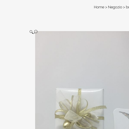
Home
>
Negozio
>
b
🔍