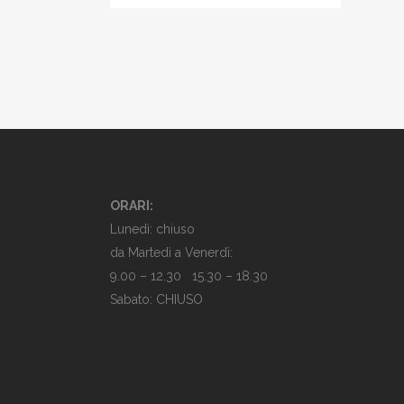
ORARI:
Lunedì: chiuso
da Martedì a Venerdì:
9.00 – 12.30 15.30 – 18.30
Sabato: CHIUSO