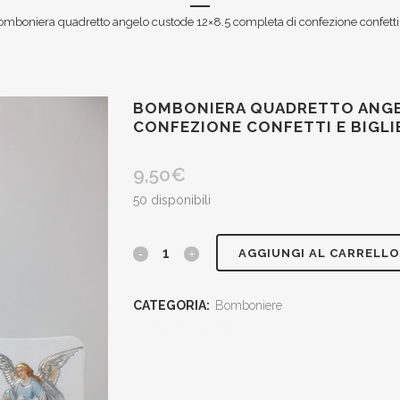
omboniera quadretto angelo custode 12×8.5 completa di confezione confetti 
BOMBONIERA QUADRETTO ANGEL
CONFEZIONE CONFETTI E BIGL
9,50
€
50 disponibili
bomboniera
AGGIUNGI AL CARRELLO
quadretto
CATEGORIA:
Bomboniere
angelo
[social_share_list]
custode
12x8.5