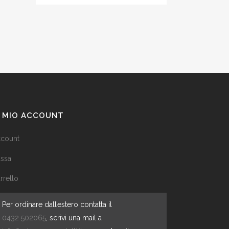
L MIO ACCOUNT
count
ssa
rrello
Per ordinare dall’estero contatta il
0432 502065
, scrivi una mail a