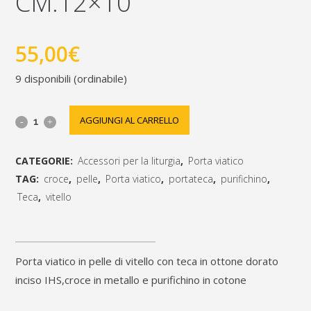
CM.12×10
55,00
€
9 disponibili (ordinabile)
Porta
AGGIUNGI AL CARRELLO
viatico
CATEGORIE:
Accessori per la liturgia
,
Porta viatico
in
TAG:
croce
,
pelle
,
Porta viatico
,
portateca
,
purifichino
,
pelle
Teca
,
vitello
[social_share_list]
di
vitello
Porta viatico in pelle di vitello con teca in ottone dorato
con
inciso IHS,croce in metallo e purifichino in cotone
teca,croce,purifichino