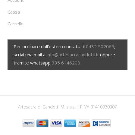
Account
Cassa
Carrello
Per ordinare dall’estero contatta il
0432 502065
,
scrivi una mail a
info@artesacracandotti.it
oppure
tramite whatsapp
335 6146208
Artesacra di Candotti M. s.a.s. | P.IVA 01410930307