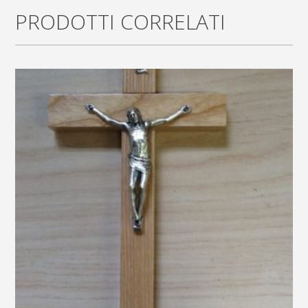
cm.12x10
PRODOTTI CORRELATI
quantity