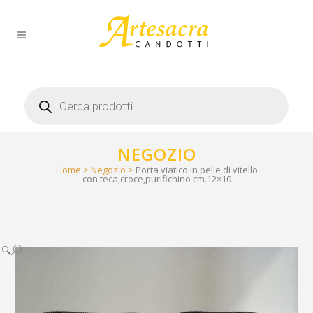
Products
search
NEGOZIO
Home
>
Negozio
>
Porta viatico in pelle di vitello
con teca,croce,purifichino cm.12×10
🔍