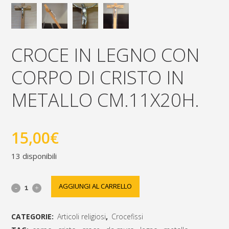
CROCE IN LEGNO CON
CORPO DI CRISTO IN
METALLO CM.11X20H.
15,00
€
13 disponibili
Croce
AGGIUNGI AL CARRELLO
in
CATEGORIE:
Articoli religiosi
,
Crocefissi
legno