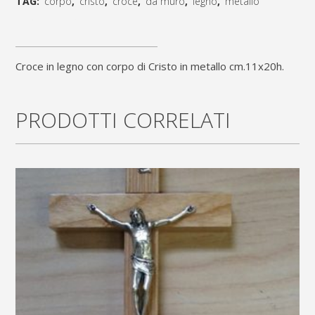
TAG:
corpo
,
cristo
,
croce
,
da muro
,
legno
,
metallo
con
[social_share_list]
corpo
Croce in legno con corpo di Cristo in metallo cm.11x20h.
di
Cristo
PRODOTTI CORRELATI
in
metallo
cm.11x20h.
quantity