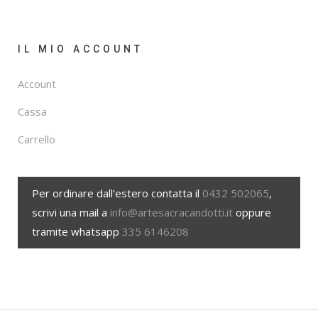
IL MIO ACCOUNT
Account
Cassa
Carrello
Per ordinare dall’estero contatta il
0432 502065
,
scrivi una mail a
info@artesacracandotti.it
oppure
tramite whatsapp
335 6146208