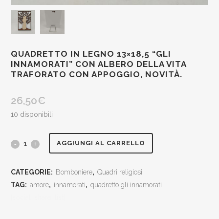
QUADRETTO IN LEGNO 13×18,5 “GLI
INNAMORATI” CON ALBERO DELLA VITA
TRAFORATO CON APPOGGIO, NOVITÀ.
26,50
€
10 disponibili
quadretto
AGGIUNGI AL CARRELLO
in
CATEGORIE:
Bomboniere
,
Quadri religiosi
legno
TAG:
amore
,
innamorati
,
quadretto gli innamorati
13x18,5
[social_share_list]
"gli