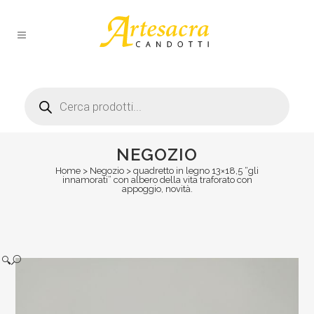
Products
search
NEGOZIO
Home
>
Negozio
>
quadretto in legno 13×18,5 “gli
innamorati” con albero della vita traforato con
appoggio, novità.
🔍