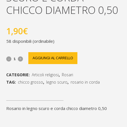
CHICCO DIAMETRO 0,50
1,90
€
58 disponibili (ordinabile)
rosario
AGGIUNGI AL CARRELLO
in
CATEGORIE:
Articoli religiosi
,
Rosari
legno
TAG:
chicco grosso
,
legno scuro
,
rosario in corda
scuro
[social_share_list]
e
rosario in legno scuro e corda chicco diametro 0,50
corda
chicco