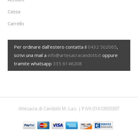
Cassa
Carrello
Per ordinare dall’estero contatta il
0432 502065
,
scrivi una mail a
info@artesacracandotti.it
oppure
tramite whatsapp
335 6146208
Artesacra di Candotti M. s.a.s. | P.IVA 01410930307