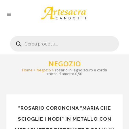
Products
search
NEGOZIO
Home
>
Negozio
>
rosario in legno scuro e corda
chicco diametro 0,50
“ROSARIO CORONCINA “MARIA CHE
SCIOGLIE I NODI” IN METALLO CON