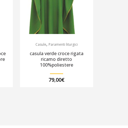
,
Casule
Paramenti liturgici
oce
casula verde croce rigata
ore
ricamo diretto
100%poliestere
79,00
€