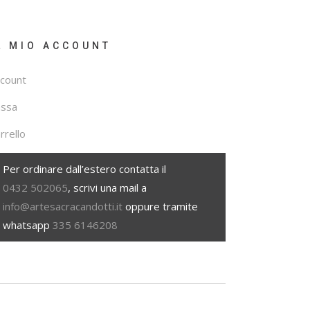
L MIO ACCOUNT
count
assa
rrello
Per ordinare dall’estero contatta il
0432 502065
, scrivi una mail a
info@artesacracandotti.it
oppure tramite
whatsapp
335 6146208