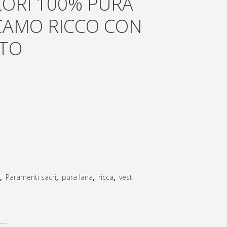
LORI 100% PURA
ICAMO RICCO CON
NTO
,
Paramenti sacri
,
pura lana
,
ricca
,
vesti