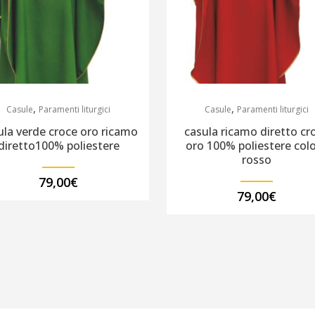
,
,
Casule
Paramenti liturgici
Casule
Paramenti liturgici
ula verde croce oro ricamo
casula ricamo diretto cr
diretto100% poliestere
oro 100% poliestere col
rosso
79,00
€
79,00
€