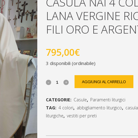
CASULA NAI 4 CO
LANA VERGINE R
FILI ORO E ARGE
795,00
€
3 disponibili (ordinabile)
casula
AGGIUNGI AL CARRELLO
nai
CATEGORIE:
Casule
,
Paramenti liturgici
4
TAG:
4 colori
,
abbigliamento liturgico
,
casula
colori
liturgiche
,
vestiti per preti
[social_share_list]
100%