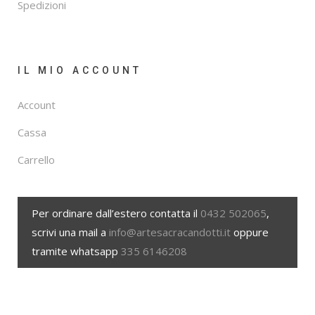
Spedizioni
IL MIO ACCOUNT
Account
Cassa
Carrello
Per ordinare dall’estero contatta il
0432 502065
,
scrivi una mail a
info@artesacracandotti.it
oppure
tramite whatsapp
335 6146208