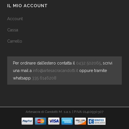
IL MIO ACCOUNT
Account
Cassa
Carrello
Per ordinare dall’estero contatta il
0432 502065
, scrivi
una mail a
info@artesacracandotti.it
oppure tramite
whatsapp
335 6146208
Artesacra di Candotti M. s.a.s. | P.IVA 01410930307