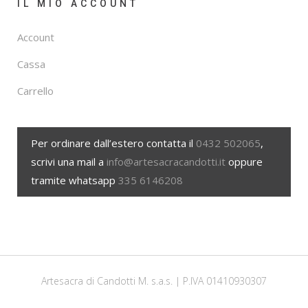
IL MIO ACCOUNT
Account
Cassa
Carrello
Per ordinare dall’estero contatta il
0432 502065
,
scrivi una mail a
info@artesacracandotti.it
oppure
tramite whatsapp
335 6146208
Artesacra di Candotti M. s.a.s. | P.IVA 01410930307